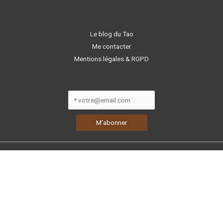
Le blog du Tao
Me contacter
Mentions légales & RGPD
L'Atelier du Tao - 41 Fbg Ste Eulalie, 19140
Uzerche, Corrèze
Copyright © 2026
L'Atelier du Tao
| Réalisé par
Olivier Siksik