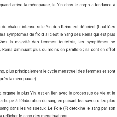
 quand arrive la ménopause, le Yin dans le corps a tendance à
de chaleur intense si le Yin des Reins est déficient (bouffées
u des symptômes de froid si c’est le Yang des Reins qui est plus
). Chez la majorité des femmes toutefois, les symptômes se
 Reins diminuent plus ou moins en parallèle ; ils sont en effet
sang, plus principalement le cycle menstruel des femmes et sont
après la ménopause).
organe le plus Yin, est en lien avec le processus de vie et le
rticipe à l’élaboration du sang en puisant les saveurs les plus
e sang dans les vaisseaux. Le Foie (F) détoxine le sang par son
té à relâcher le sang des menstruations.