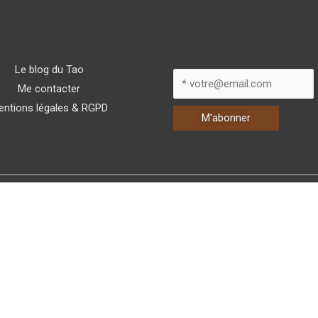
Le blog du Tao
Me contacter
entions légales & RGPD
L'Atelier du Tao - 41 Fbg Ste Eulalie, 19140 Uzerche, Corrèze
Copyright © 2026
L'Atelier du Tao
| Réalisé par
Olivier Siksik